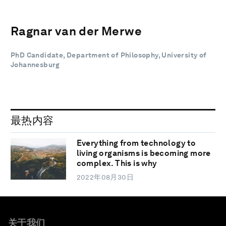
Ragnar van der Merwe
PhD Candidate, Department of Philosophy, University of
Johannesburg
最热内容
Everything from technology to
living organisms is becoming more
complex. This is why
2022年08月30日
关于我们