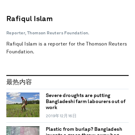
Rafiqul Islam
Reporter, Thomson Reuters Foundation.
Rafiqul Islam is a reporter for the Thomson Reuters
Foundation.
最热内容
Severe droughts are putting
Bangladeshi farm labourers out of
work
2019年12月16日
Plastic from burlap? Bangladesh