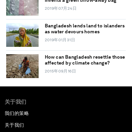
invents a green throw-away bag
2019年07月24日
Bangladesh lends land to islanders
as water devours homes
2019年01月31日
How can Bangladesh resettle those
affected by climate change?
2015年09月16日
关于我们
我们的策略
关于我们