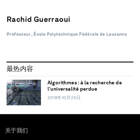
Rachid Guerraoui
Professeur , École Polytechnique Fédérale de Lausanne
最热内容
Algorithmes : à la recherche de
l’universalité perdue
2018年10月23日
关于我们