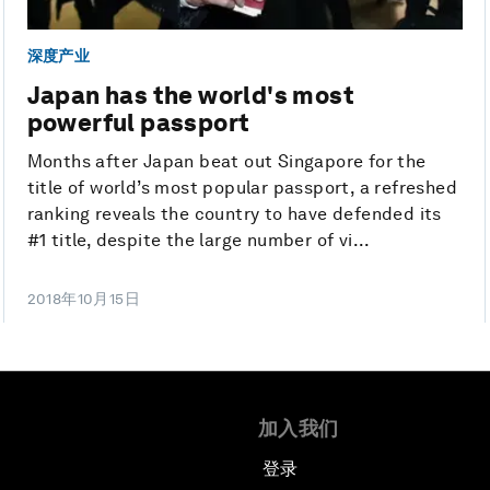
深度产业
Japan has the world's most
powerful passport
Months after Japan beat out Singapore for the
title of world’s most popular passport, a refreshed
ranking reveals the country to have defended its
#1 title, despite the large number of vi...
2018年10月15日
加入我们
登录