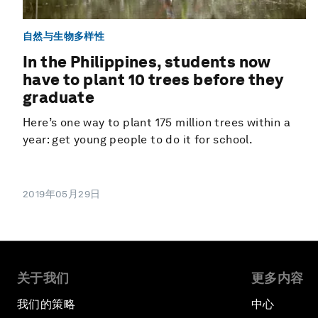
自然与生物多样性
In the Philippines, students now
have to plant 10 trees before they
graduate
Here’s one way to plant 175 million trees within a
year: get young people to do it for school.
2019年05月29日
关于我们
更多内容
我们的策略
中心