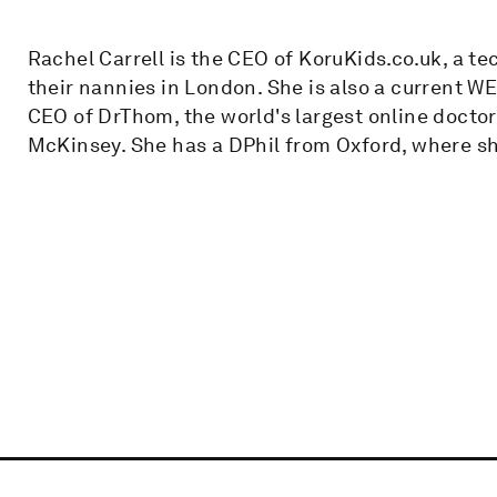
Rachel Carrell is the CEO of KoruKids.co.uk, a t
their nannies in London. She is also a current W
CEO of DrThom, the world's largest online doctor 
McKinsey. She has a DPhil from Oxford, where s