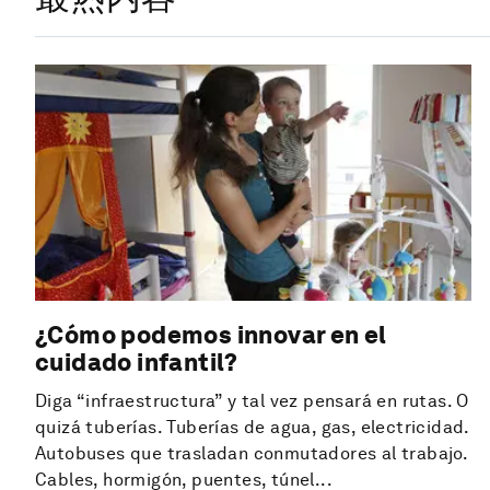
¿Cómo podemos innovar en el
cuidado infantil?
Diga “infraestructura” y tal vez pensará en rutas. O
quizá tuberías. Tuberías de agua, gas, electricidad.
Autobuses que trasladan conmutadores al trabajo.
Cables, hormigón, puentes, túnel...