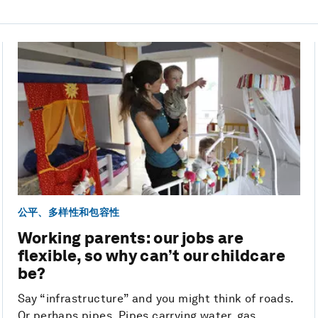
公平、多样性和包容性
Working parents: our jobs are
flexible, so why can’t our childcare
be?
Say “infrastructure” and you might think of roads.
Or perhaps pipes. Pipes carrying water, gas,