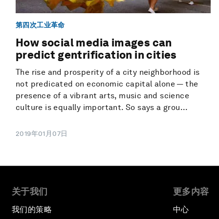
第四次工业革命
How social media images can
predict gentrification in cities
The rise and prosperity of a city neighborhood is
not predicated on economic capital alone — the
presence of a vibrant arts, music and science
culture is equally important. So says a grou...
2019年01月07日
关于我们
更多内容
我们的策略
中心