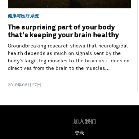
健康与医疗系统
The surprising part of your body
that's keeping your brain healthy
Groundbreaking research shows that neurological
health depends as much on signals sent by the
body’s large, leg muscles to the brain as it does on
directives from the brain to the muscles...
2018年06月27日
加入我们
登录