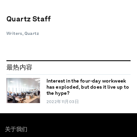
Quartz Staff
Writers, Quartz
最热内容
Interest in the four-day workweek
has exploded, but does it live up to
the hype?
2022年11月03日
关于我们