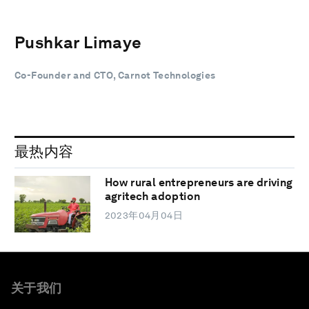
Pushkar Limaye
Co-Founder and CTO, Carnot Technologies
最热内容
How rural entrepreneurs are driving
agritech adoption
2023年04月04日
关于我们