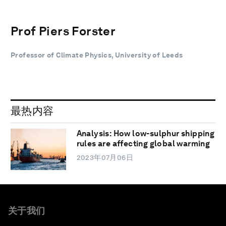
Prof Piers Forster
Professor of Climate Physics, University of Leeds
最热内容
Analysis: How low-sulphur shipping
rules are affecting global warming
2023年07月06日
关于我们