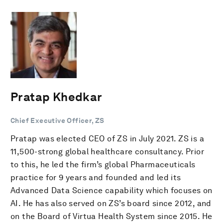
Pratap Khedkar
Chief Executive Officer, ZS
Pratap was elected CEO of ZS in July 2021. ZS is a
11,500-strong global healthcare consultancy. Prior
to this, he led the firm’s global Pharmaceuticals
practice for 9 years and founded and led its
Advanced Data Science capability which focuses on
AI. He has also served on ZS’s board since 2012, and
on the Board of Virtua Health System since 2015. He