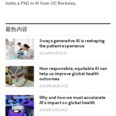
holds a PhD in AI from UC Berkeley.
最热内容
3 ways generative AI is reshaping
the patient experience
2024年01月12日
How responsible, equitable AI can
help us improve global health
outcomes
2023年06月27日
Why and how we must accelerate
AI’s impact on global health
2023年01月09日