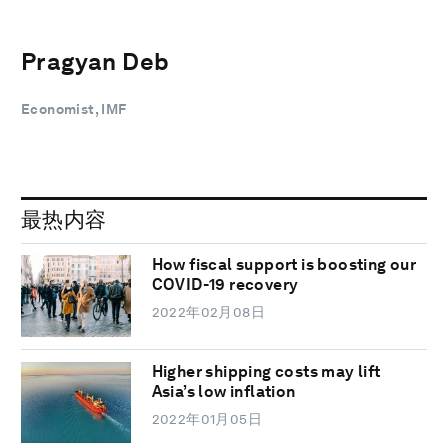
Pragyan Deb
Economist, IMF
最热内容
How fiscal support is boosting our
COVID-19 recovery
2022年02月08日
Higher shipping costs may lift
Asia’s low inflation
2022年01月05日