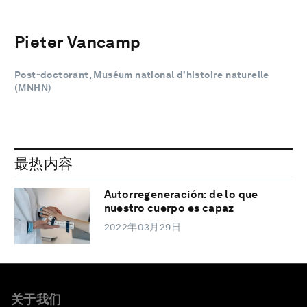
Pieter Vancamp
Post-doctorant, Muséum national d’histoire naturelle
(MNHN)
最热内容
Autorregeneración: de lo que
nuestro cuerpo es capaz
2022年03月29日
关于我们