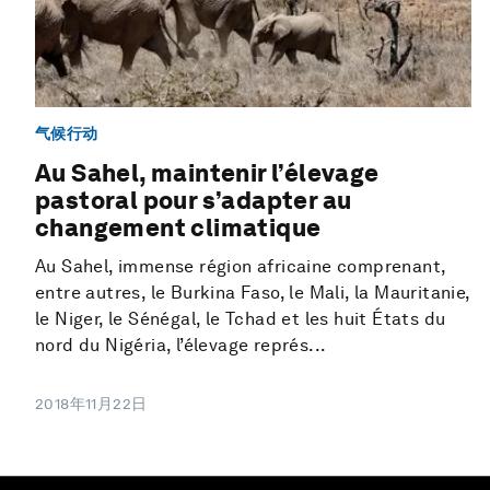
气候行动
Au Sahel, maintenir l’élevage
pastoral pour s’adapter au
changement climatique
Au Sahel, immense région africaine comprenant,
entre autres, le Burkina Faso, le Mali, la Mauritanie,
le Niger, le Sénégal, le Tchad et les huit États du
nord du Nigéria, l’élevage représ...
2018年11月22日