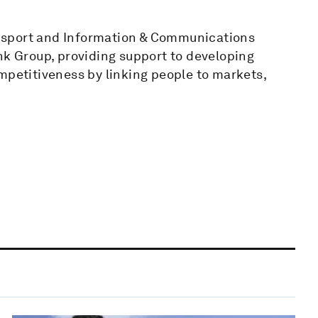
ransport and Information & Communications
nk Group, providing support to developing
mpetitiveness by linking people to markets,