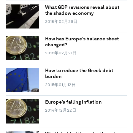
What GDP revisions reveal about
the shadow economy
2015年02月26日
How has Europe’s balance sheet
changed?
2015年02月21日
How to reduce the Greek debt
burden
2015年01月12日
Europe’s falling inflation
2014年12月22日