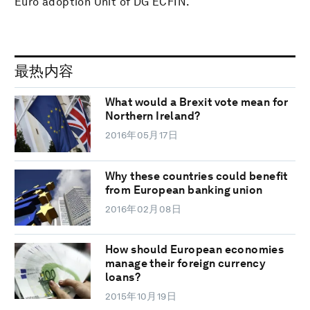
Euro adoption Unit of DG ECFIN.
最热内容
What would a Brexit vote mean for
Northern Ireland?
2016年05月17日
Why these countries could benefit
from European banking union
2016年02月08日
How should European economies
manage their foreign currency
loans?
2015年10月19日