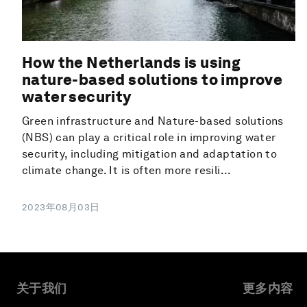
How the Netherlands is using
nature-based solutions to improve
water security
Green infrastructure and Nature-based solutions
(NBS) can play a critical role in improving water
security, including mitigation and adaptation to
climate change. It is often more resili...
2023年08月03日
关于我们
更多内容