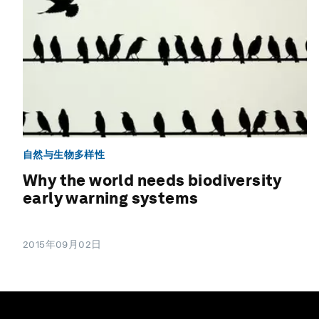
自然与生物多样性
Why the world needs biodiversity
early warning systems
2015年09月02日