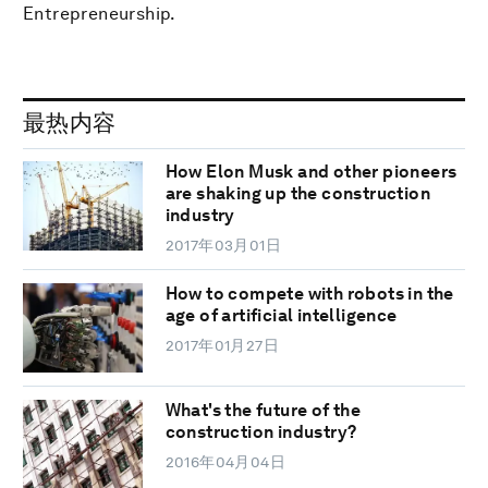
Entrepreneurship.
最热内容
How Elon Musk and other pioneers
are shaking up the construction
industry
2017年03月01日
How to compete with robots in the
age of artificial intelligence
2017年01月27日
What's the future of the
construction industry?
2016年04月04日