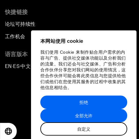
快捷链接
论坛可持续性
工作机会
本网站使用 cookie
我们使用 Cookie 来制作贴合用户需求的内
语言版本
容与广告、提供社交媒体功能以及分析我们
的流量。我们还会与社交媒体、广告和分析
EN
ES
中文
日本語
▪
▪
▪
合作伙伴分享您对我们网站的使用情况，这
些合作伙伴可能会将此类信息与您提供给他
们或他们在您使用其服务的过程中收集的其
他信息相结合。
拒绝
隐私政策和服务条款
全部允许
站点地图
自定义
©
2026
世界经济论坛
EN
ES
中文
日本語