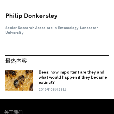
Philip Donkersley
Senior Research Associate in Entomology, Lancaster
University
最热内容
Bees: how important are they and
what would happen if they became
extinct?
2019年08月28日
关于我们