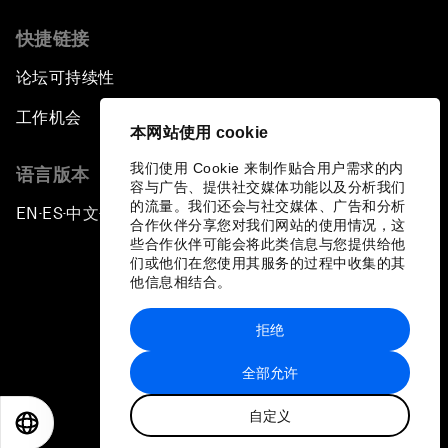
快捷链接
论坛可持续性
工作机会
本网站使用 cookie
我们使用 Cookie 来制作贴合用户需求的内
语言版本
容与广告、提供社交媒体功能以及分析我们
的流量。我们还会与社交媒体、广告和分析
EN
ES
中文
日本語
▪
▪
▪
合作伙伴分享您对我们网站的使用情况，这
些合作伙伴可能会将此类信息与您提供给他
们或他们在您使用其服务的过程中收集的其
他信息相结合。
拒绝
隐私政策和服务条款
全部允许
站点地图
自定义
©
2026
世界经济论坛
EN
ES
中文
日本語