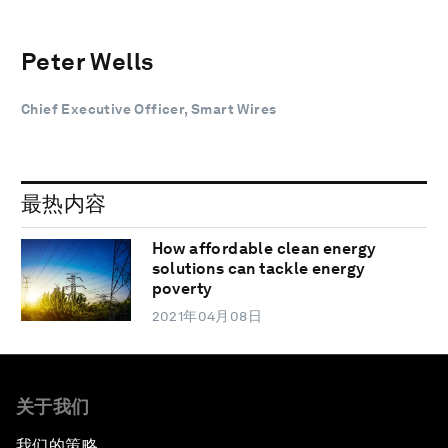
Peter Wells
Chief Executive Officer, Smart Wires
最热内容
How affordable clean energy
solutions can tackle energy
poverty
2021年04月08日
关于我们
我们的策略