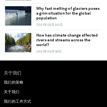
Why fast melting of glaciers poses
a grim situation for the global
population
2021年05月05日
How has climate change affected
rivers and streams across the
world?
2021年03月18日
关于我们
我们的策略
关于我们
我们的工作方式