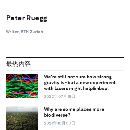
Peter Ruegg
Writer, ETH Zurich
最热内容
We're still not sure how strong
gravity is - but a new experiment
with lasers might help&nbsp;
2022年07月19日
Why are some places more
biodiverse?
2021年10月03日