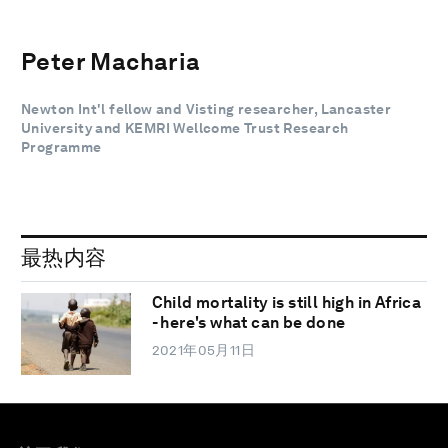
Peter Macharia
Newton Int'l fellow and Visting researcher, Lancaster
University and KEMRI Wellcome Trust Research
Programme
最热内容
Child mortality is still high in Africa
- here's what can be done
2021年05月11日