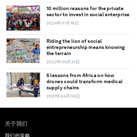
10 million reasons for the private
sector to invest in social enterprise
2024年01月18日
Riding the lion of social
entrepreneurship means knowing
the terrain
2022年09月21日
5 lessons from Africa on how
drones could transform medical
supply chains
2021年04月09日
关于我们
我们的策略