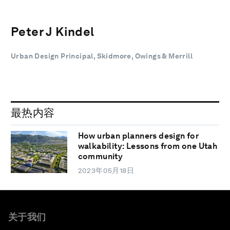
Peter J Kindel
Urban Design Principal, Skidmore, Owings & Merrill
最热内容
How urban planners design for
walkability: Lessons from one Utah
community
2023年05月18日
关于我们