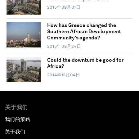
2015年09月01日
How has Greece changed the
Southern African Development
Community’s agenda?
2015年08月24日
Could the downturn be good for
Africa?
2014年12月04日
关于我们
我们的策略
关于我们