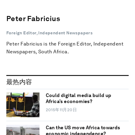
Peter Fabricius
Foreign Editor, Independent Newspapers
Peter Fabricius is the Foreign Editor, Independent
Newspapers, South Africa.
最热内容
Could digital media build up
Africa’s economies?
2015年11月20日
Can the US move Africa towards
economic independence?