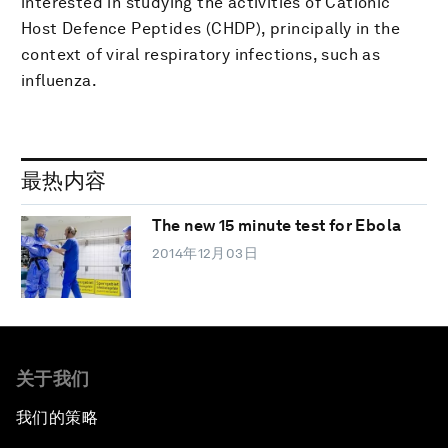
interested in studying the activities of Cationic
Host Defence Peptides (CHDP), principally in the
context of viral respiratory infections, such as
influenza.
最热内容
The new 15 minute test for Ebola
2014年12月03日
关于我们
我们的策略