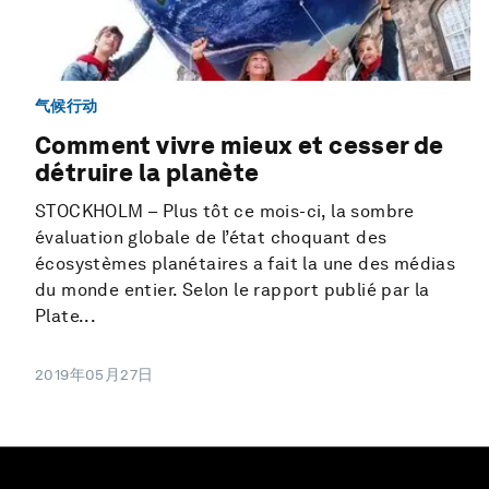
气候行动
Comment vivre mieux et cesser de
détruire la planète
STOCKHOLM – Plus tôt ce mois-ci, la sombre
évaluation globale de l’état choquant des
écosystèmes planétaires a fait la une des médias
du monde entier. Selon le rapport publié par la
Plate...
2019年05月27日