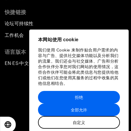
快捷链接
论坛可持续性
工作机会
本网站使用 cookie
我们使用 Cookie 来制作贴合用户需求的内
语言版本
容与广告、提供社交媒体功能以及分析我们
的流量。我们还会与社交媒体、广告和分析
EN
ES
中文
日本語
▪
▪
▪
合作伙伴分享您对我们网站的使用情况，这
些合作伙伴可能会将此类信息与您提供给他
们或他们在您使用其服务的过程中收集的其
他信息相结合。
拒绝
隐私政策和服务条款
全部允许
站点地图
自定义
©
2026
世界经济论坛
EN
ES
中文
日本語