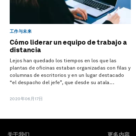
工作与未来
Cómo liderar un equipo de trabajo a
distancia
Lejos han quedado los tiempos en los que las
plantas de oficinas estaban organizadas con filas y
columnas de escritorios y en un lugar destacado
“el despacho del jefe”, que desde su atala...
2020年06月17日
关于我们
更多内容