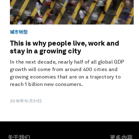
城市转型
This is why people live, work and
stay in a growing city
In the next decade, nearly half of all global GDP
growth will come from around 400 cities and
growing economies that are on a trajectory to
reach 1 billion new consumers.
2018年10月31日
关于我们
更多内容