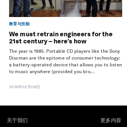
教育与技能
We must retrain engineers for the
21st century – here’s how
The year is 1985. Portable CD players like the Sony
Discman are the epitome of consumer technology:
a battery-operated device that allows you to listen
to music anywhere (provided you bro...
2019年02月08日
关于我们
更多内容