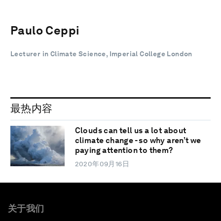
Paulo Ceppi
Lecturer in Climate Science, Imperial College London
最热内容
Clouds can tell us a lot about
climate change - so why aren’t we
paying attention to them?
2020年09月16日
关于我们