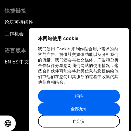
快捷链接
论坛可持续性
工作机会
本网站使用 cookie
我们使用 Cookie 来制作贴合用户需求的内
语言版本
容与广告、提供社交媒体功能以及分析我们
的流量。我们还会与社交媒体、广告和分析
EN
ES
中文
日本語
▪
▪
▪
合作伙伴分享您对我们网站的使用情况，这
些合作伙伴可能会将此类信息与您提供给他
们或他们在您使用其服务的过程中收集的其
他信息相结合。
拒绝
隐私政策和服务条款
全部允许
站点地图
自定义
©
2026
世界经济论坛
EN
ES
中文
日本語