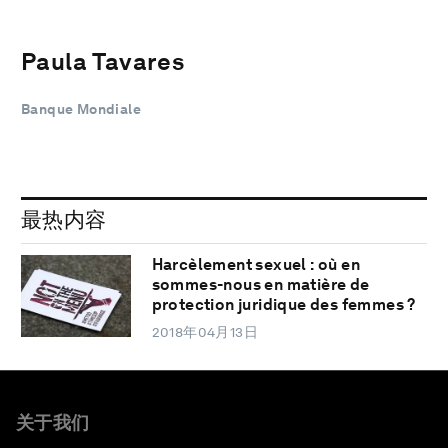
Paula Tavares
Banque Mondiale
最热内容
Harcèlement sexuel : où en
sommes-nous en matière de
protection juridique des femmes ?
2018年04月13日
关于我们