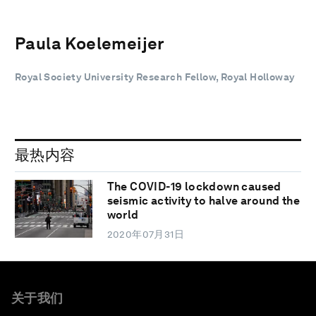
Paula Koelemeijer
Royal Society University Research Fellow, Royal Holloway
最热内容
The COVID-19 lockdown caused
seismic activity to halve around the
world
2020年07月31日
关于我们