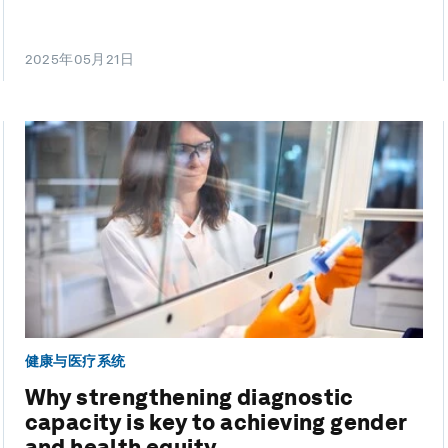
2025年05月21日
健康与医疗系统
Why strengthening diagnostic
capacity is key to achieving gender
and health equity