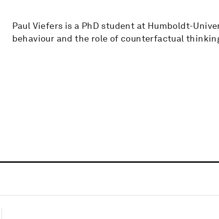
Paul Viefers is a PhD student at Humboldt-Univer
behaviour and the role of counterfactual thinkin