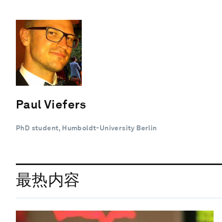
Paul Viefers
PhD student, Humboldt-University Berlin
最热内容