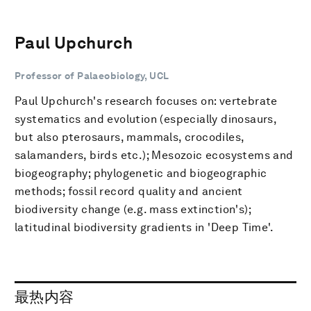
Paul Upchurch
Professor of Palaeobiology, UCL
Paul Upchurch's research focuses on: vertebrate
systematics and evolution (especially dinosaurs,
but also pterosaurs, mammals, crocodiles,
salamanders, birds etc.); Mesozoic ecosystems and
biogeography; phylogenetic and biogeographic
methods; fossil record quality and ancient
biodiversity change (e.g. mass extinction's);
latitudinal biodiversity gradients in 'Deep Time'.
最热内容