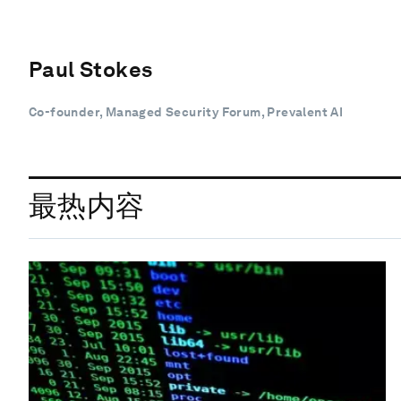
Paul Stokes
Co-founder, Managed Security Forum, Prevalent AI
最热内容