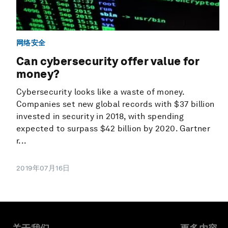
网络安全
Can cybersecurity offer value for
money?
Cybersecurity looks like a waste of money.
Companies set new global records with $37 billion
invested in security in 2018, with spending
expected to surpass $42 billion by 2020. Gartner
r...
2019年07月16日