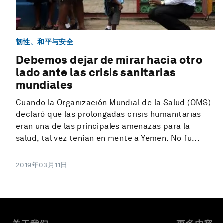
韧性、和平与安全
Debemos dejar de mirar hacia otro
lado ante las crisis sanitarias
mundiales
Cuando la Organización Mundial de la Salud (OMS)
declaró que las prolongadas crisis humanitarias
eran una de las principales amenazas para la
salud, tal vez tenían en mente a Yemen. No fu...
2019年03月11日