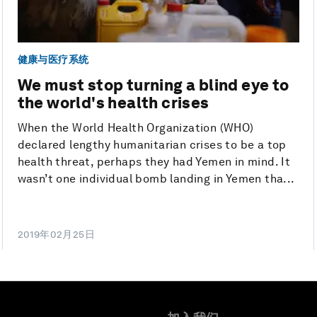
健康与医疗系统
We must stop turning a blind eye to
the world's health crises
When the World Health Organization (WHO)
declared lengthy humanitarian crises to be a top
health threat, perhaps they had Yemen in mind. It
wasn’t one individual bomb landing in Yemen tha...
2019年02月25日