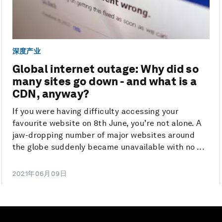
深度产业
Global internet outage: Why did so
many sites go down - and what is a
CDN, anyway?
If you were having difficulty accessing your
favourite website on 8th June, you’re not alone. A
jaw-dropping number of major websites around
the globe suddenly became unavailable with no ...
2021年06月09日