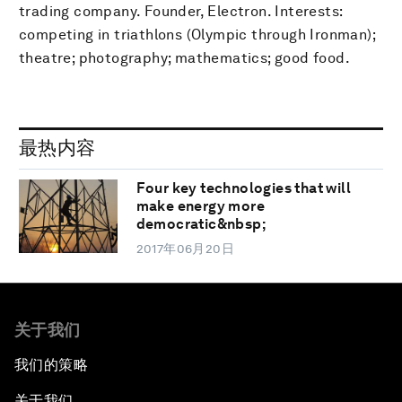
trading company. Founder, Electron. Interests:
competing in triathlons (Olympic through Ironman);
theatre; photography; mathematics; good food.
最热内容
Four key technologies that will
make energy more
democratic&nbsp;
2017年06月20日
关于我们
我们的策略
关于我们