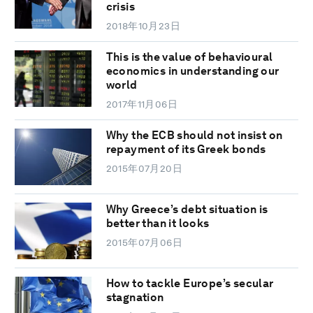
crisis
2018年10月23日
This is the value of behavioural
economics in understanding our
world
2017年11月06日
Why the ECB should not insist on
repayment of its Greek bonds
2015年07月20日
Why Greece’s debt situation is
better than it looks
2015年07月06日
How to tackle Europe’s secular
stagnation