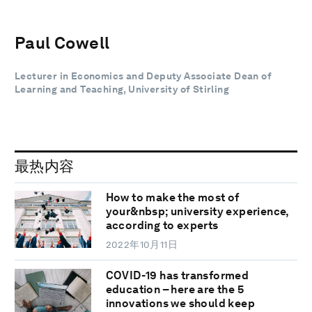
Paul Cowell
Lecturer in Economics and Deputy Associate Dean of
Learning and Teaching, University of Stirling
最热内容
How to make the most of
your&nbsp; university experience,
according to experts
2022年10月11日
COVID-19 has transformed
education – here are the 5
innovations we should keep