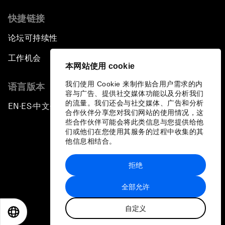
快捷链接
论坛可持续性
工作机会
本网站使用 cookie
我们使用 Cookie 来制作贴合用户需求的内
语言版本
容与广告、提供社交媒体功能以及分析我们
的流量。我们还会与社交媒体、广告和分析
EN
ES
中文
日本語
▪
▪
▪
合作伙伴分享您对我们网站的使用情况，这
些合作伙伴可能会将此类信息与您提供给他
们或他们在您使用其服务的过程中收集的其
他信息相结合。
拒绝
隐私政策和服务条款
全部允许
站点地图
自定义
©
2026
世界经济论坛
EN
ES
中文
日本語