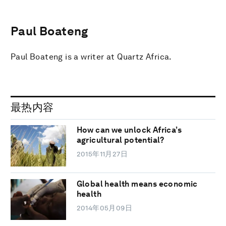
Paul Boateng
Paul Boateng is a writer at Quartz Africa.
最热内容
How can we unlock Africa’s
agricultural potential?
2015年11月27日
Global health means economic
health
2014年05月09日