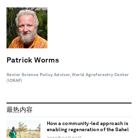
Patrick Worms
Senior Science Policy Advisor, World Agroforestry Center
(ICRAF)
最热内容
How a community-led approach is
enabling regeneration of the Sahel