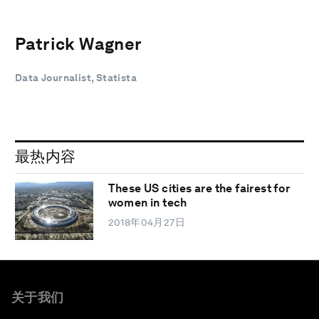
Patrick Wagner
Data Journalist, Statista
最热内容
These US cities are the fairest for
women in tech
2018年04月27日
关于我们