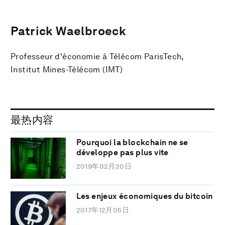
Patrick Waelbroeck
Professeur d'économie à Télécom ParisTech,
Institut Mines-Télécom (IMT)
最热内容
Pourquoi la blockchain ne se
développe pas plus vite
2019年02月20日
Les enjeux économiques du bitcoin
2017年12月05日