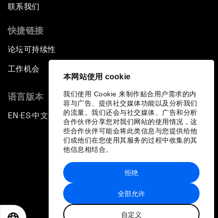
联系我们
快捷链接
论坛可持续性
工作机会
本网站使用 cookie
我们使用 Cookie 来制作贴合用户需求的内
语言版本
容与广告、提供社交媒体功能以及分析我们
的流量。我们还会与社交媒体、广告和分析
EN
ES
中文
日本語
▪
▪
▪
合作伙伴分享您对我们网站的使用情况，这
些合作伙伴可能会将此类信息与您提供给他
们或他们在您使用其服务的过程中收集的其
他信息相结合。
拒绝
隐私政策和服务条款
全部允许
站点地图
自定义
©
2026
世界经济论坛